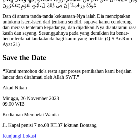
مَّوَدَّةً وَرَحْمَةً ۚ إِنَّ فِى ذَٰلِكَ لَءَايَٰتٍ لِّقَوْمٍ يَتَفَكَّرُونَ
Dan di antara tanda-tanda kekuasaan-Nya ialah Dia menciptakan
untukmu isteri-isteri dari jenismu sendiri, supaya kamu cenderung
dan merasa tenteram kepadanya, dan dijadikan-Nya diantaramu rasa
kasih dan sayang. Sesungguhnya pada yang demikian itu benar-
benar terdapat tanda-tanda bagi kaum yang berfikir. (Q.S Ar-Rum
Ayat 21)
Save the Date
❝Kami memohon do'a restu agar proses pernikahan kami berjalan
lancar dan dirahmati oleh Allah SWT.❞
Akad Nikah
Minggu, 26 November 2023
09.00 WIB
Kediaman Mempelai Wanita
Jl. Kapal penisi 7 no.08 RT.37 loktuan Bontang
Kunjungi Lokasi