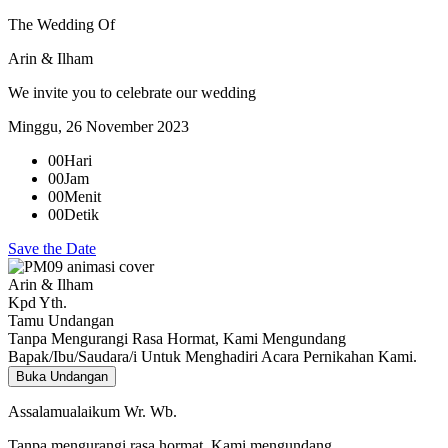
The Wedding Of
Arin & Ilham
We invite you to celebrate our wedding
Minggu, 26 November 2023
00
Hari
00
Jam
00
Menit
00
Detik
Save the Date
Arin & Ilham
Kpd Yth.
Tamu Undangan
Tanpa Mengurangi Rasa Hormat, Kami Mengundang
Bapak/Ibu/Saudara/i Untuk Menghadiri Acara Pernikahan Kami.
Buka Undangan
Assalamualaikum Wr. Wb.
Tanpa mengurangi rasa hormat. Kami mengundang