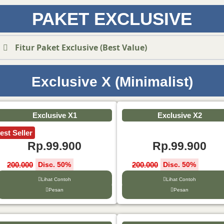
PAKET EXCLUSIVE
Fitur Paket Exclusive
(Best Value)
Exclusive X (Minimalist)
Exclusive X1
Exclusive X2
est Seller
Rp.99.900
Rp.99.900
200.000
200.000
Disc. 50%
Disc. 50%
Lihat Contoh
Lihat Contoh
Pesan
Pesan