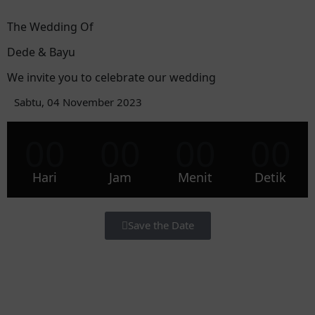
The Wedding Of
Dede & Bayu
We invite you to celebrate our wedding
Sabtu, 04 November 2023
00
00
00
00
Hari
Jam
Menit
Detik
Save the Date