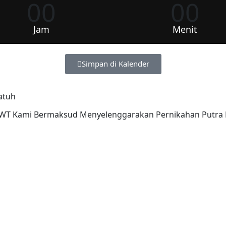
00
00
Jam
Menit
Simpan di Kalender
atuh
T Kami Bermaksud Menyelenggarakan Pernikahan Putra D