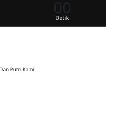
00
Detik
an Putri Kami: