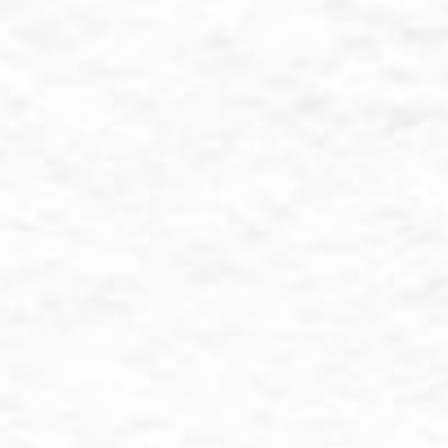
Tanpa mengurangi rasa horma
Diyah