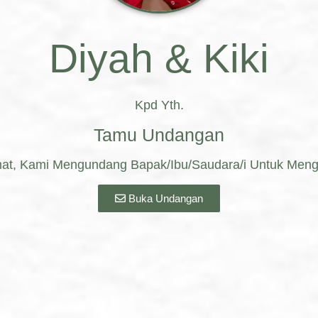
Putra Kedua Dari
Diyah & Kiki
Bapak Daryoto
& Ibu Tri Hartati
Kpd Yth.
Tamu Undangan
t, Kami Mengundang Bapak/Ibu/Saudara/i Untuk Mengh
ٓ أَنْ خَلَقَ لَكُم مِّنْ أَنفُ
Buka Undangan
َا وَجَعَلَ بَيْنَكُم مَّوَدَّةً 
َ لَءَايَٰتٍ لِّقَوْمٍ يَتَفَكَّ