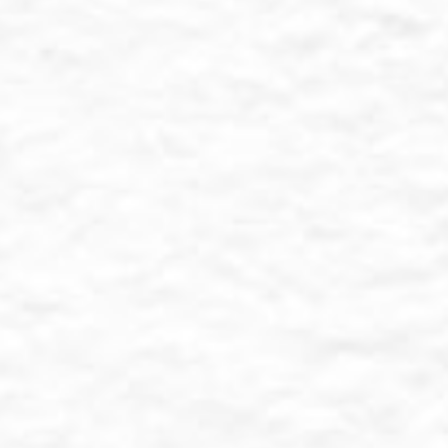
wedding
0
Detik