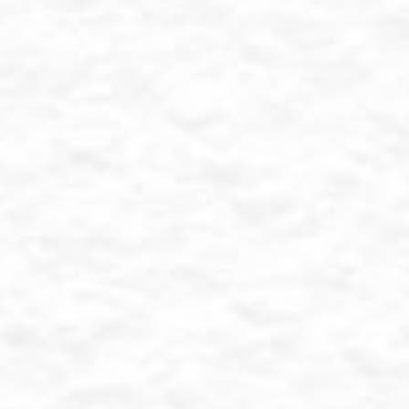
Diyah & Kiki
ite you to celebrate our 
Minggu, 29 Desember 2024
0
0
Jam
Menit
Save the Date