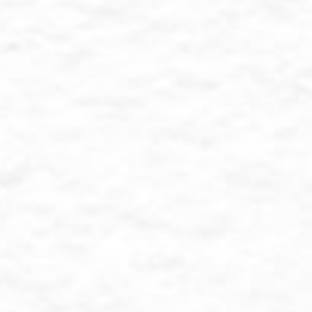
Dan di antara ta
untukmu istri-istri
merasa tenteram kep
dan sayang. Sesu
terdapat tanda-tand
❝Kami memohon do'a r