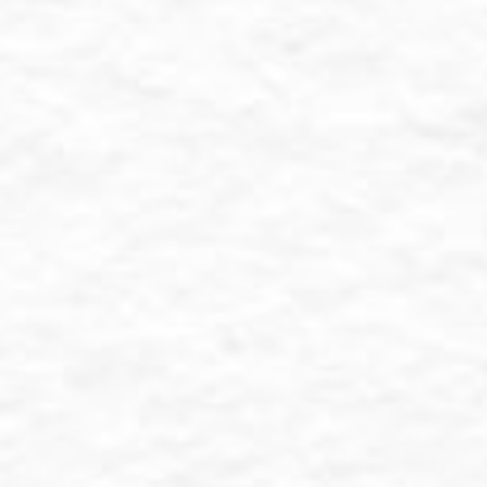
.
serta Kerabat sekalian untuk
ingrum