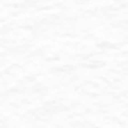
We inv
0
Hari