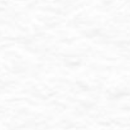
Assalamualaikum Wr. Wb
t. Kami mengundang Bapak/Ibu/Saudara/i 
menghadiri acara pernikahan kami :
 Kusuma N