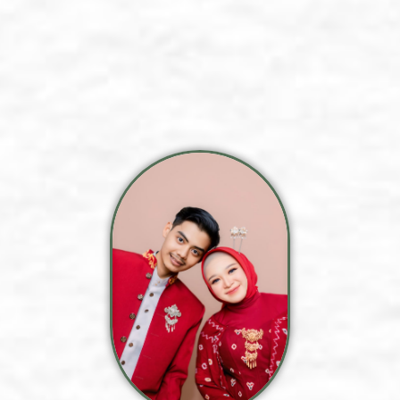
Putri Kelima Dari
Bapak Kusnoto
& Ibu Carumi (Almh)
&
Kiki Suntio