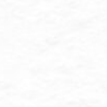
an dirahmati oleh Allah SWT
Akad Nikah
nggu, 29 Desember 2
09.00 WIB
iaman Mempelai Wa
 RW 015 Dusun 3 Purwosar
Kunjungi Lokasi