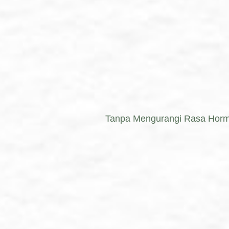
Tanpa Mengurangi Rasa Horma
سِكُمْ أَزْوَٰجًا
وَرَحْمَةً ۚ إِنَّ فِى
رُونَ