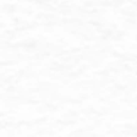
h Dia menciptakan
a kamu cenderung dan
iantaramu rasa kasih
n itu benar-benar
Q.S Ar-Rum Ayat 21)
 kami berjalan lancar