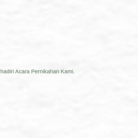
adiri Acara Pernikahan Kami.
وَمِنْ ءَايَٰتِهِۦ
لِّتَسْكُنُوٓا۟ إِلَيْه
ذَٰلِك