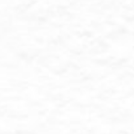
.❞
024
nita
i Comal