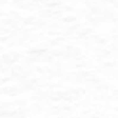
d
Mi
Ked
RT 002