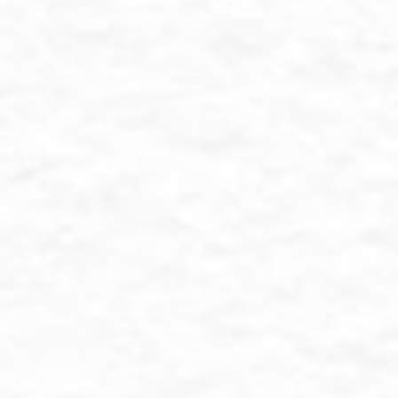
nda-tanda kekuasaan-Nya iala
 dari jenismu sendiri, supay
adanya, dan dijadikan-Nya d
ngguhnya pada yang demikia
a bagi kaum yang berpikir. (
Save The Date
estu agar proses pernikahan