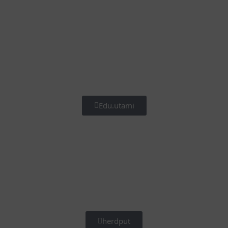
Edu.utami
herdput