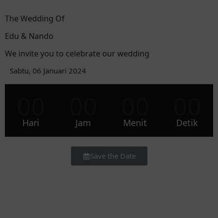
The Wedding Of
Edu & Nando
We invite you to celebrate our wedding
Sabtu, 06 Januari 2024
00
00
00
00
Hari
Jam
Menit
Detik
Save the Date