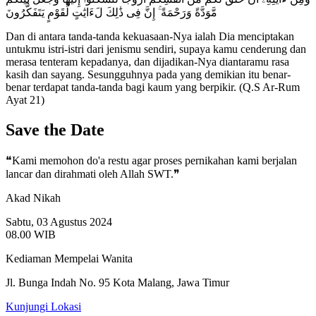
مَّوَدَّةً وَرَحْمَةً ۚ إِنَّ فِى ذَٰلِكَ لَءَايَٰتٍ لِّقَوْمٍ يَتَفَكَّرُونَ
Dan di antara tanda-tanda kekuasaan-Nya ialah Dia menciptakan
untukmu istri-istri dari jenismu sendiri, supaya kamu cenderung dan
merasa tenteram kepadanya, dan dijadikan-Nya diantaramu rasa
kasih dan sayang. Sesungguhnya pada yang demikian itu benar-
benar terdapat tanda-tanda bagi kaum yang berpikir. (Q.S Ar-Rum
Ayat 21)
Save the Date
❝Kami memohon do'a restu agar proses pernikahan kami berjalan
lancar dan dirahmati oleh Allah SWT.❞
Akad Nikah
Sabtu, 03 Agustus 2024
08.00 WIB
Kediaman Mempelai Wanita
Jl. Bunga Indah No. 95 Kota Malang, Jawa Timur
Kunjungi Lokasi