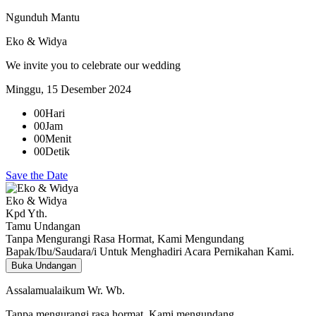
Ngunduh Mantu
Eko & Widya
We invite you to celebrate our wedding
Minggu, 15 Desember 2024
00
Hari
00
Jam
00
Menit
00
Detik
Save the Date
Eko & Widya
Kpd Yth.
Tamu Undangan
Tanpa Mengurangi Rasa Hormat, Kami Mengundang
Bapak/Ibu/Saudara/i Untuk Menghadiri Acara Pernikahan Kami.
Buka Undangan
Assalamualaikum Wr. Wb.
Tanpa mengurangi rasa hormat. Kami mengundang