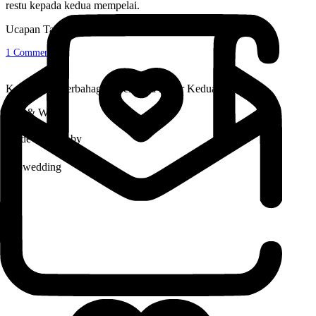
restu kepada kedua mempelai.
Ucapan Tamu
1
Comments
Kami Yang Berbahagia, Keluarga Besar Kedua Mempelai
Eko & Widya
Made with ❤️ by
Alowedding