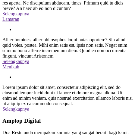
res aperta. Ne discipulum abducam, times. Primum quid tu dicis
breve? An haec ab eo non dicuntur?
Selengkapnya
Lamaran
Aliter homines, aliter philosophos loqui putas oportere? Sin aliud
quid voles, postea. Mihi enim satis est, ipsis non satis. Negat enim
summo bono afferre incrementum diem. Quod ea non occurrentia
fingunt, vincunt Aristonem.
Selengkapnya
Menikah
Lorem ipsum dolor sit amet, consectetur adipiscing elit, sed do
eiusmod tempor incididunt ut labore et dolore magna aliqua. Ut
enim ad minim veniam, quis nostrud exercitation ullamco laboris nisi
ut aliquip ex ea commodo consequat.
Selengkapnya
Amplop Digital
Doa Restu anda merupakan karunia yang sangat berarti bagi kami.