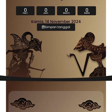
0
0
0
0
Hari
Jam
Menit
Detik
Kamis, 14 November 2024
Simpan tanggal