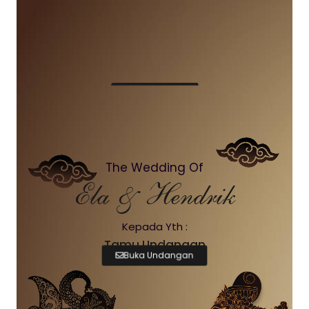
The Wedding Of
Ela & Hendrik
Kepada Yth :
Tamu Undangan
Buka Undangan