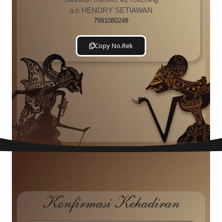
a.n HENDRY SETIAWAN
7991080248
Copy No.Rek
Konfirmasi Kehadiran