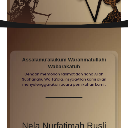
Assalamu'alaikum Warahmatullahi
Wabarakatuh
Dengan memohon rahmat dan ridho Allah
Subhanahu Wa Ta’ala, insyaaAllah kami akan
menyelenggarakan acara pernikahan kami :
Nela Nurfatimah Rusli