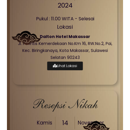
2024
Pukul : 11.00 WITA - Selesai
Lokasi
Dalton Hotel Makassar
Jl. Perintis Kemerdekaan No.Km 16, RW.No.2, Pai,
Kec. Biringkanaya, Kota Makassar, Sulawesi
Selatan 90243
Lihat Lokasi
Resepsi Nikah
14
Kamis
November