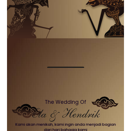
The Wedding Of
Ela & Hendrik
Kami akan menikah, kami ingin anda menjadi bagian
dari hari bahagia kami