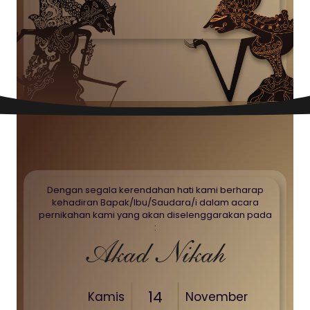
Dengan segala kerendahan hati kami berharap
kehadiran Bapak/Ibu/Saudara/i dalam acara
pernikahan kami yang akan diselenggarakan pada
:
Akad Nikah
14
Kamis
November