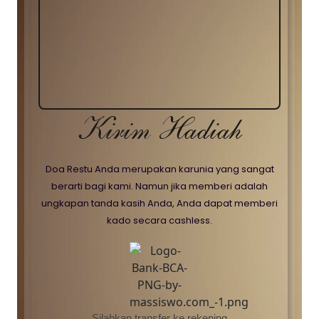
Kirim Hadiah
Doa Restu Anda merupakan karunia yang sangat
berarti bagi kami. Namun jika memberi adalah
ungkapan tanda kasih Anda, Anda dapat memberi
kado secara cashless.
Silahkan transfer ke rekening