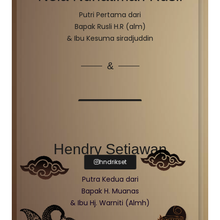
Putri Pertama dari
Bapak Rusli H.R (alm)
& Ibu Kesuma siradjuddin
&
Hendry Setiawan
hndrikset
Putra Kedua dari
Bapak H. Muanas
& Ibu Hj. Warniti (Almh)