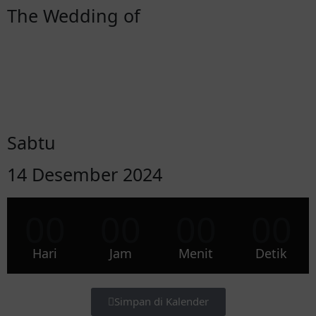
The Wedding of
Sabtu
14 Desember 2024
00
00
00
00
Hari
Jam
Menit
Detik
Simpan di Kalender