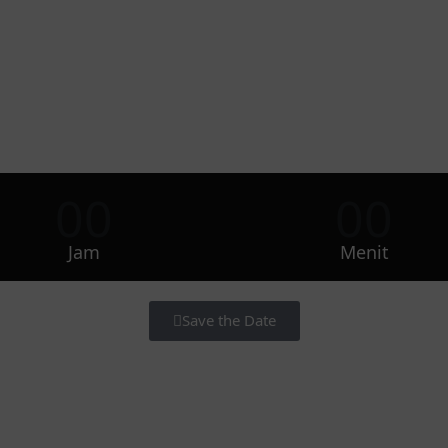
00
00
Jam
Menit
Save the Date