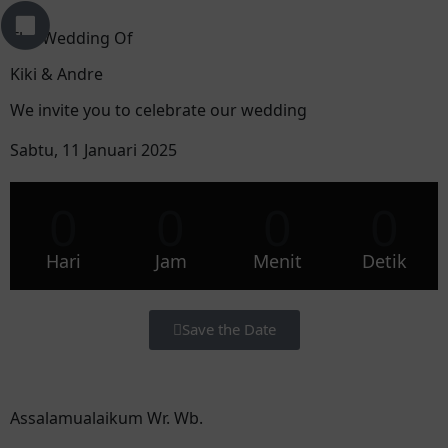
The Wedding Of
Kiki & Andre
We invite you to celebrate our wedding
Sabtu, 11 Januari 2025
0
0
0
0
Hari
Jam
Menit
Detik
Save the Date
Assalamualaikum Wr. Wb.