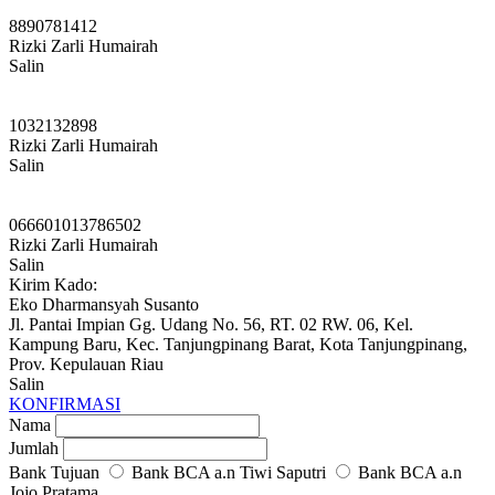
8890781412
Rizki Zarli Humairah
Salin
1032132898
Rizki Zarli Humairah
Salin
066601013786502
Rizki Zarli Humairah
Salin
Kirim Kado:
Eko Dharmansyah Susanto
Jl. Pantai Impian Gg. Udang No. 56, RT. 02 RW. 06, Kel.
Kampung Baru, Kec. Tanjungpinang Barat, Kota Tanjungpinang,
Prov. Kepulauan Riau
Salin
KONFIRMASI
Nama
Jumlah
Bank Tujuan
Bank BCA a.n Tiwi Saputri
Bank BCA a.n
Jojo Pratama