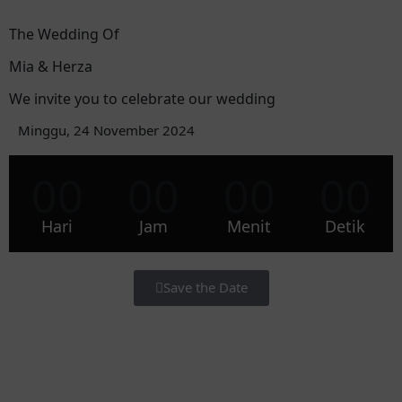
The Wedding Of
Mia & Herza
We invite you to celebrate our wedding
Minggu, 24 November 2024
00
00
00
00
Hari
Jam
Menit
Detik
Save the Date