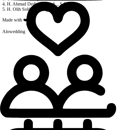
4. H. Ahmad Dedi suharyadi ., S.IP
5. H. Olih Solihin., S.Ag
Made with ❤️ by
Alowedding