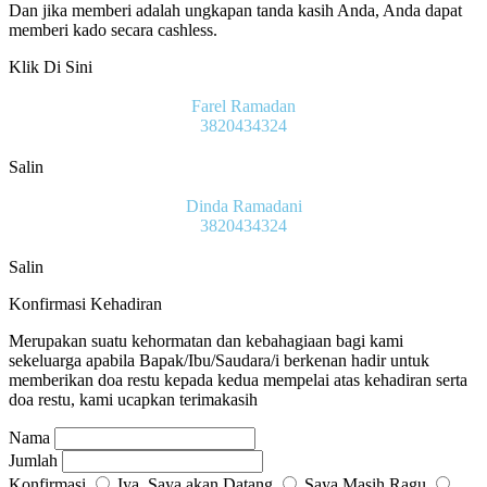
Dan jika memberi adalah ungkapan tanda kasih Anda, Anda dapat
memberi kado secara cashless.
Klik Di Sini
Farel Ramadan
3820434324
Salin
Dinda Ramadani
3820434324
Salin
Konfirmasi Kehadiran
Merupakan suatu kehormatan dan kebahagiaan bagi kami
sekeluarga apabila Bapak/Ibu/Saudara/i berkenan hadir untuk
memberikan doa restu kepada kedua mempelai atas kehadiran serta
doa restu, kami ucapkan terimakasih
Nama
Jumlah
Konfirmasi
Iya, Saya akan Datang
Saya Masih Ragu