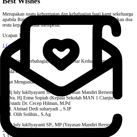
Best Wishes
Merupakan suatu kehormatan dan kebahagian bagi kami sekeluarga
apabila Bapak/Ibu/Saudara/i berkenan hadir untuk memberikan doa
restu kepada kedua mempelai.
Ucapan Tamu
1
Comments
Kami Yang Berbahagia, Keluarga Besar Kedua Mempelai
Dinda & Farel
Turut Mengundang :
1. Hj luly lukfiyayanti SP., MP (Yayasan Mandiri Bersemi)
2. Dra. Hj Erma Sopiah (Kepala Sekolah MAN 1 Cianjur)
3. Ustadz Dr. Cecep Hilman, M.Pd
4. H. Ahmad Dedi suharyadi ., S.IP
5. H. Olih Solihin., S.Ag
1. Hj luly lukfiyayanti SP., MP (Yayasan Mandiri Bersemi)
2. Dra. Hj Erma Sopiah (Kepala Sekolah MAN 1 Cianjur)
3. Ustadz Dr. Cecep Hilman, M.Pd