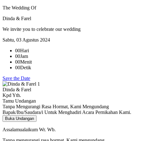
The Wedding Of
Dinda & Farel
We invite you to celebrate our wedding
Sabtu, 03 Agustus 2024
00
Hari
00
Jam
00
Menit
00
Detik
Save the Date
Dinda & Farel
Kpd Yth.
Tamu Undangan
Tanpa Mengurangi Rasa Hormat, Kami Mengundang
Bapak/Ibu/Saudara/i Untuk Menghadiri Acara Pernikahan Kami.
Buka Undangan
Assalamualaikum Wr. Wb.
Tanpa mengurangi rasa hormat. Kami mengundang