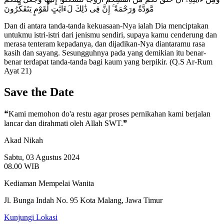
مَّوَدَّةً وَرَحْمَةً ۚ إِنَّ فِى ذَٰلِكَ لَءَايَٰتٍ لِّقَوْمٍ يَتَفَكَّرُونَ
Dan di antara tanda-tanda kekuasaan-Nya ialah Dia menciptakan
untukmu istri-istri dari jenismu sendiri, supaya kamu cenderung dan
merasa tenteram kepadanya, dan dijadikan-Nya diantaramu rasa
kasih dan sayang. Sesungguhnya pada yang demikian itu benar-
benar terdapat tanda-tanda bagi kaum yang berpikir. (Q.S Ar-Rum
Ayat 21)
Save the Date
❝Kami memohon do'a restu agar proses pernikahan kami berjalan
lancar dan dirahmati oleh Allah SWT.❞
Akad Nikah
Sabtu, 03 Agustus 2024
08.00 WIB
Kediaman Mempelai Wanita
Jl. Bunga Indah No. 95 Kota Malang, Jawa Timur
Kunjungi Lokasi