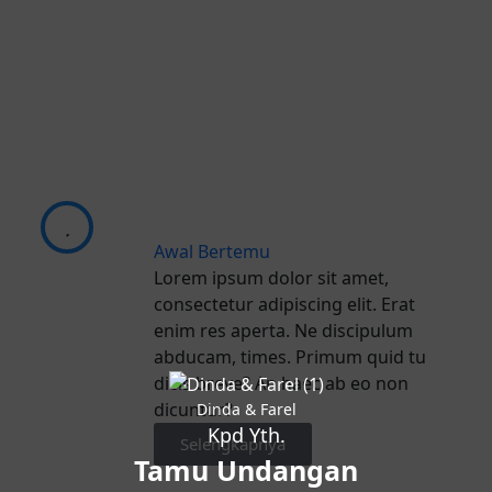
Awal Bertemu
Lorem ipsum dolor sit amet,
consectetur adipiscing elit. Erat
enim res aperta. Ne discipulum
abducam, times. Primum quid tu
dicis breve? An haec ab eo non
dicuntur?
Dinda & Farel
Kpd Yth.
Selengkapnya
Tamu Undangan