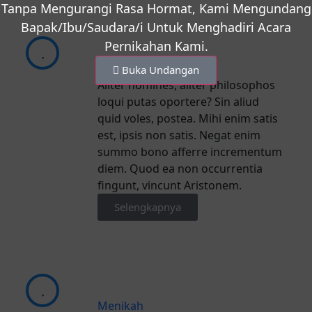
Tanpa Mengurangi Rasa Hormat, Kami Mengundang
Bapak/Ibu/Saudara/i Untuk Menghadiri Acara
Pernikahan Kami.
Lamaran
Buka Undangan
Aliter homines, aliter philosophos
loqui putas oportere? Sin aliud
quid voles, postea. Mihi enim satis
est, ipsis non satis. Negat enim
summo bono afferre incrementum
diem. Quod ea non occurrentia
fingunt, vincunt Aristonem.
Selengkapnya
Menikah