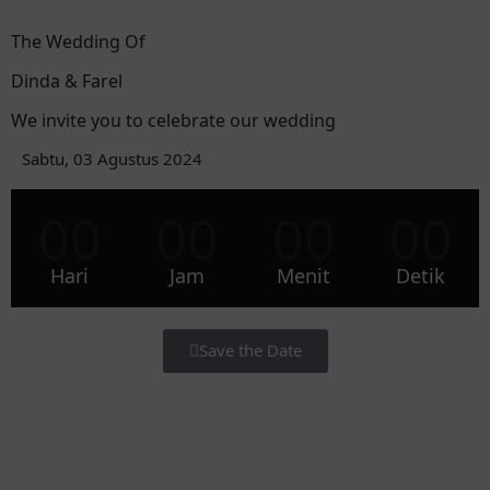
The Wedding Of
Dinda & Farel
We invite you to celebrate our wedding
Sabtu, 03 Agustus 2024
00
00
00
00
Hari
Jam
Menit
Detik
Save the Date