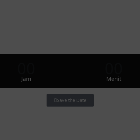
00
00
Jam
Menit
Save the Date