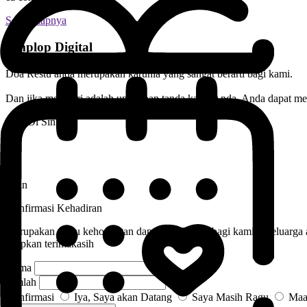
Selengkapnya
Amplop Digital
Doa Restu anda merupakan karunia yang sangat berarti bagi kami.
Dan jika memberi adalah ungkapan tanda kasih Anda, Anda dapat mem
Klik Di Sini
Salin
Konfirmasi Kehadiran
Merupakan suatu kehormatan dan kebahagiaan bagi kami sekeluarga ap
ucapkan terimakasih
Nama
Jumlah
Konfirmasi
Iya, Saya akan Datang
Saya Masih Ragu
Maaf