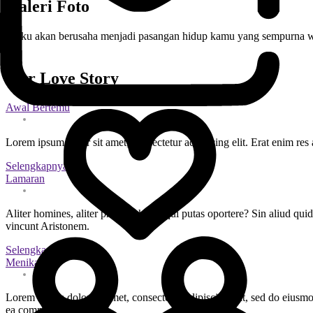
Galeri Foto
" Aku akan berusaha menjadi pasangan hidup kamu yang sempurna wal
"
Our Love Story
Awal Bertemu
Lorem ipsum dolor sit amet, consectetur adipiscing elit. Erat enim r
Selengkapnya
Lamaran
Aliter homines, aliter philosophos loqui putas oportere? Sin aliud qu
vincunt Aristonem.
Selengkapnya
Menikah
Lorem ipsum dolor sit amet, consectetur adipiscing elit, sed do eiusmo
ea commodo consequat.