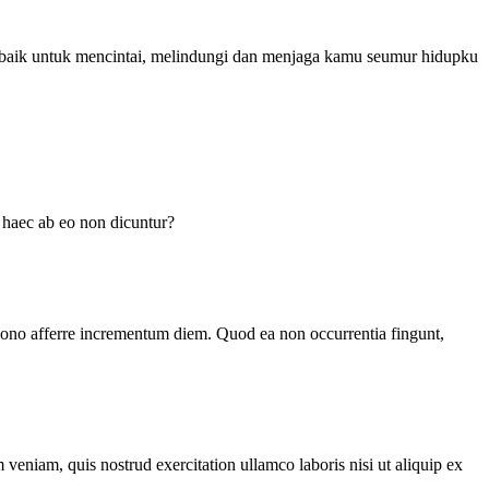
erbaik untuk mencintai, melindungi dan menjaga kamu seumur hidupku
n haec ab eo non dicuntur?
o bono afferre incrementum diem. Quod ea non occurrentia fingunt,
veniam, quis nostrud exercitation ullamco laboris nisi ut aliquip ex