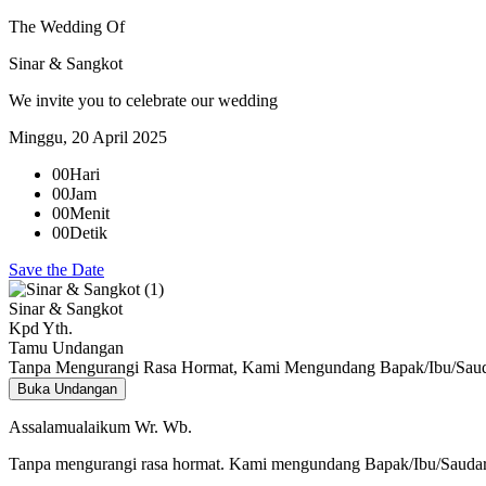
The Wedding Of
Sinar & Sangkot
We invite you to celebrate our wedding
Minggu, 20 April 2025
00
Hari
00
Jam
00
Menit
00
Detik
Save the Date
Sinar & Sangkot
Kpd Yth.
Tamu Undangan
Tanpa Mengurangi Rasa Hormat, Kami Mengundang Bapak/Ibu/Sauda
Buka Undangan
Assalamualaikum Wr. Wb.
Tanpa mengurangi rasa hormat. Kami mengundang Bapak/Ibu/Saudara/i