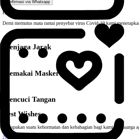
Konfirmasi via Whatsapp
Health Protocol
Demi memutus mata rantai penyebar virus Covid-19 kami menerapkan
Menjaga Jarak
Memakai Masker
Mencuci Tangan
Best Wishes
Merupakan suatu kehormatan dan kebahagian bagi kami sekeluarga a
21
Comments