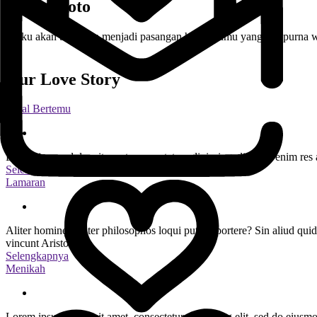
Galeri Foto
" Aku akan berusaha menjadi pasangan hidup kamu yang sempurna wal
"
Our Love Story
Awal Bertemu
Lorem ipsum dolor sit amet, consectetur adipiscing elit. Erat enim r
Selengkapnya
Lamaran
Aliter homines, aliter philosophos loqui putas oportere? Sin aliud qu
vincunt Aristonem.
Selengkapnya
Menikah
Lorem ipsum dolor sit amet, consectetur adipiscing elit, sed do eiusmo