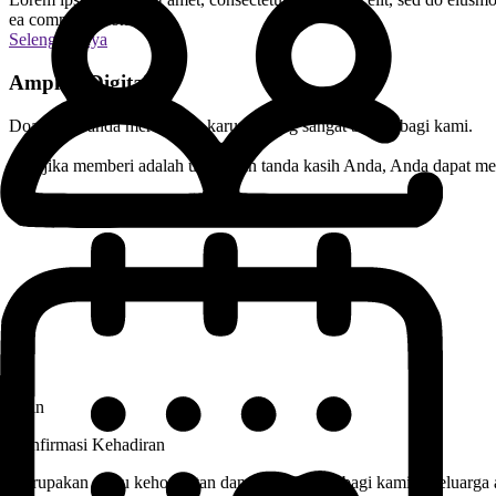
ea commodo consequat.
Selengkapnya
Amplop Digital
Doa Restu anda merupakan karunia yang sangat berarti bagi kami.
Dan jika memberi adalah ungkapan tanda kasih Anda, Anda dapat mem
Klik Di Sini
Salin
Salin
Konfirmasi Kehadiran
Merupakan suatu kehormatan dan kebahagiaan bagi kami sekeluarga ap