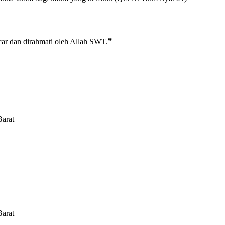
car dan dirahmati oleh Allah SWT.❞
arat
arat