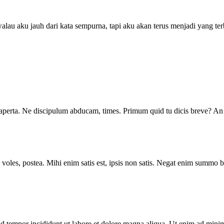
au aku jauh dari kata sempurna, tapi aku akan terus menjadi yang t
es aperta. Ne discipulum abducam, times. Primum quid tu dicis breve? A
id voles, postea. Mihi enim satis est, ipsis non satis. Negat enim summ
d tempor incididunt ut labore et dolore magna aliqua. Ut enim ad minim 