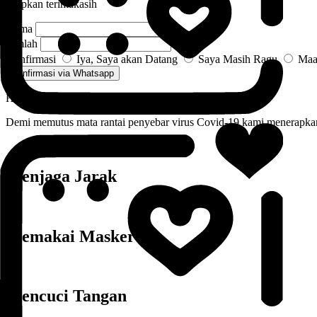
ucapkan terimakasih
Nama
Jumlah
Konfirmasi
Iya, Saya akan Datang
Saya Masih Ragu
Maaf
Konfirmasi via Whatsapp
Health Protocol
Demi memutus mata rantai penyebar virus Covid-19 kami menerapkan
Menjaga Jarak
Memakai Masker
Mencuci Tangan