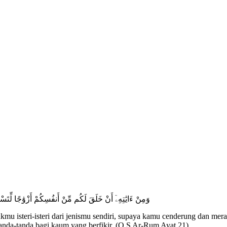
وَمِنْ ءَايَٰتِهِۦٓ أَنْ خَلَقَ لَكُم مِّنْ أَنفُسِكُمْ أَزْوَٰجًا لِّتَسْكُن
mu isteri-isteri dari jenismu sendiri, supaya kamu cenderung dan mer
anda-tanda bagi kaum yang berfikir. (Q.S Ar-Rum Ayat 21)