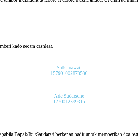
beri kado secara cashless.
Sulistinawati
157901002873530
Arie Sudarsono
1270012399315
abila Bapak/Ibu/Saudara/i berkenan hadir untuk memberikan doa restu