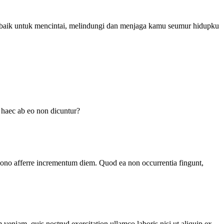
erbaik untuk mencintai, melindungi dan menjaga kamu seumur hidupku
n haec ab eo non dicuntur?
o bono afferre incrementum diem. Quod ea non occurrentia fingunt,
veniam, quis nostrud exercitation ullamco laboris nisi ut aliquip ex