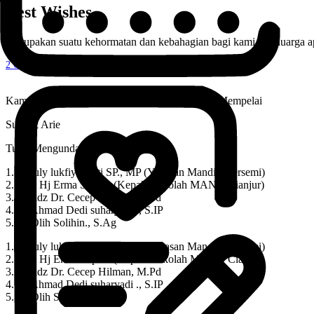
Best Wishes
Merupakan suatu kehormatan dan kebahagian bagi kami sekeluarga a
2
Comments
Kami Yang Berbahagia, Keluarga Besar Kedua Mempelai
Sulis & Arie
Turut Mengundang :
1. Hj luly lukfiyayanti SP., MP (Yayasan Mandiri Bersemi)
2. Dra. Hj Erma Sopiah (Kepala Sekolah MAN 1 Cianjur)
3. Ustadz Dr. Cecep Hilman, M.Pd
4. H. Ahmad Dedi suharyadi ., S.IP
5. H. Olih Solihin., S.Ag
1. Hj luly lukfiyayanti SP., MP (Yayasan Mandiri Bersemi)
2. Dra. Hj Erma Sopiah (Kepala Sekolah MAN 1 Cianjur)
3. Ustadz Dr. Cecep Hilman, M.Pd
4. H. Ahmad Dedi suharyadi ., S.IP
5. H. Olih Solihin., S.Ag