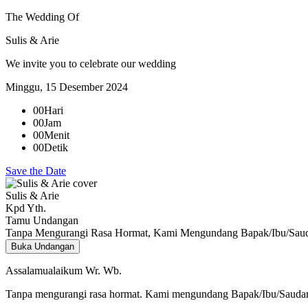
The Wedding Of
Sulis & Arie
We invite you to celebrate our wedding
Minggu, 15 Desember 2024
00
Hari
00
Jam
00
Menit
00
Detik
Save the Date
Sulis & Arie
Kpd Yth.
Tamu Undangan
Tanpa Mengurangi Rasa Hormat, Kami Mengundang Bapak/Ibu/Sauda
Buka Undangan
Assalamualaikum Wr. Wb.
Tanpa mengurangi rasa hormat. Kami mengundang Bapak/Ibu/Saudara/i