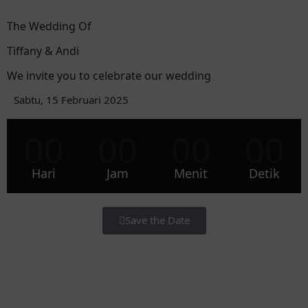
The Wedding Of
Tiffany & Andi
We invite you to celebrate our wedding
Sabtu, 15 Februari 2025
00
00
00
00
Hari
Jam
Menit
Detik
Save the Date