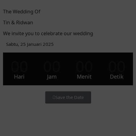
The Wedding Of
Tin & Ridwan
We invite you to celebrate our wedding
Sabtu, 25 Januari 2025
00
00
00
00
Hari
Jam
Menit
Detik
Save the Date