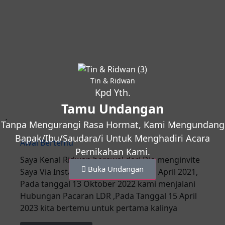
Tin & Ridwan
Kpd Yth.
Tamu Undangan
Tanpa Mengurangi Rasa Hormat, Kami Mengundang
Bapak/Ibu/Saudara/i Untuk Menghadiri Acara
Awal Bertemu
Pernikahan Kami.
Saya Kenal Ridwan berawal dari Dia menginvite
Buka Undangan
Saya Via Instagram pada tanggal 10 April 2021,
Pada tanggal 13 Oktober 2022 kami menjalani
Hubungan Pacaran LDR ,Pada Tanggal 15 April
2023 kita bertemu untuk pertama kalinya